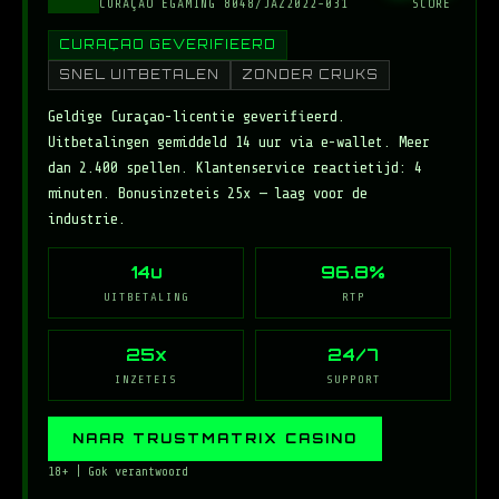
CURAÇAO EGAMING 8048/JAZ2022-031
SCORE
CURAÇAO GEVERIFIEERD
SNEL UITBETALEN
ZONDER CRUKS
Geldige Curaçao-licentie geverifieerd.
Uitbetalingen gemiddeld 14 uur via e-wallet. Meer
dan 2.400 spellen. Klantenservice reactietijd: 4
minuten. Bonusinzeteis 25x — laag voor de
industrie.
14u
96.8%
UITBETALING
RTP
25x
24/7
INZETEIS
SUPPORT
NAAR TRUSTMATRIX CASINO
18+ | Gok verantwoord