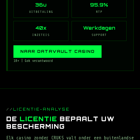
36u
95.9%
UITBETALING
RTP
40x
Werkdagen
INZETEIS
SUPPORT
NAAR DATAVAULT CASINO
18+ | Gok verantwoord
LICENTIE-ANALYSE
DE
LICENTIE
BEPAALT UW
BESCHERMING
Elk casino zonder CRUKS valt onder een buitenlandse