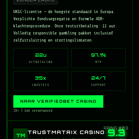
ZONDER CRUKS
UKGC-licentie — de hoogste standaard in Europa.
Verplichte fondssegregatie en formele ADR-
klachtenprocedure. Onze testuitbetaling: 22 uur.
Volledig responsible gambling pakket inclusief
zelfuitsluiting en stortingslimieten.
22u
97.1%
UITBETALING
RTP
35x
24/7
INZETEIS
SUPPORT
NAAR VERIFIEDBET CASINO
18+ | Gok verantwoord
RANG #03
9.3
TRUSTMATRIX CASINO
TM