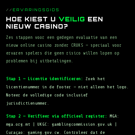
ERVARINGSGIDS
HOE KIEST U
VEILIG
EEN
NIEUW CASINO?
Zes stappen voor een gedegen evaluatie van een
nieuw online casino zonder CRUKS — speciaal voor
ervaren spelers die geen risico willen lopen op
problemen bij uitbetalingen.
Stap 1 — Licentie identificeren:
Zoek het
licentienummer in de footer — niet alleen het logo.
Noteer de volledige code inclusief
jurisdictienummer.
Stap 2 — Verifieer via officieel register:
MGA:
mga.org.mt | UKGC: gamblingcommission.gov.uk |
Curaçao: gaming.gov.cw. Controleer dat de