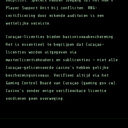
verplicht. Spelers hebben toegang tot het MGA's
Player Support Unit bij conflicten. RNG-
certificering door erkende auditoren is een
wettelijke vereiste.
Curaçao-licenties bieden basisniveaubescherming.
Het is essentieel te begrijpen dat Curaçao-
licenties worden uitgegeven via
masterlicentiehouders en sublicenties — niet alle
Curaçao-gelicenseerde casino's hebben gelijke
beschermingsniveaus. Verifieer altijd via het
Gaming Control Board van Curaçao (gaming.gov.cw).
Casino's zonder enige verifieerbare licentie
verdienen geen overweging.