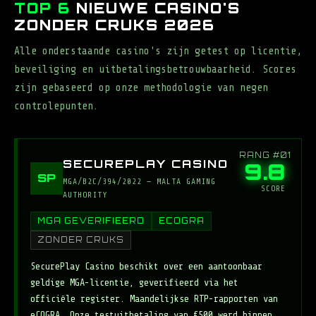
TOP 6
NIEUWE CASINO'S
ZONDER CRUKS 2026
Alle onderstaande casino's zijn getest op licentie,
beveiliging en uitbetalingsbetrouwbaarheid. Scores
zijn gebaseerd op onze methodologie van negen
controlepunten.
RANG #01
SECUREPLAY CASINO
9.8
SP
MGA/B2C/394/2022 — MALTA GAMING
SCORE
AUTHORITY
MGA GEVERIFIEERD
ECOGRA
ZONDER CRUKS
SecurePlay Casino beschikt over een aantoonbaar
geldige MGA-licentie, geverifieerd via het
officiële register. Maandelijkse RTP-rapporten van
eCOGRA. Onze testuitbetaling van €500 werd binnen