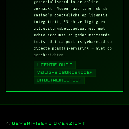
gespecialiseerd in de online
gokmarkt. Negen jaar lang heb ik
casino's doorgelicht op licentie-
integriteit, SSL-beveiliging en
uitbetalingsbetrouwbaarheid met
echte accounts en gedocumenteerde
tests. Dit rapport is gebaseerd op
directe praktijkervaring — niet op
persberichten.
LICENTIE-AUDIT
VEILIGHEIDSONDERZOEK
UITBETALINGSTEST
GEVERIFIEERD OVERZICHT