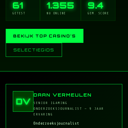
61
1.355
9.4
GETEST
NU ONLINE
GEM. SCORE
BEKIJK TOP CASINO'S
SELECTIEGIDS
DAAN VERMEULEN
DV
SENIOR IGAMING
ONDERZOEKSJOURNALIST — 9 JAAR
ERVARING
Onderzoeksjournalist