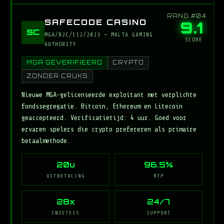
RANG #04
SAFECODE CASINO
9.1
SC
MGA/B2C/512/2023 — MALTA GAMING
SCORE
AUTHORITY
MGA GEVERIFIEERD
CRYPTO
ZONDER CRUKS
Nieuwe MGA-gelicenseerde exploitant met verplichte
fondssegregatie. Bitcoin, Ethereum en Litecoin
geaccepteerd. Verificatietijd: 4 uur. Goed voor
ervaren spelers die crypto prefereren als primaire
betaalmethode.
20u
96.5%
UITBETALING
RTP
28x
24/7
INZETEIS
SUPPORT