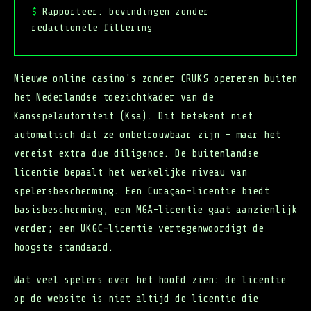
Rapporteer: bevindingen zonder
redactionele filtering
Nieuwe online casino's zonder CRUKS opereren buiten
het Nederlandse toezichtkader van de
Kansspelautoriteit (Ksa). Dit betekent niet
automatisch dat ze onbetrouwbaar zijn — maar het
vereist extra due diligence. De buitenlandse
licentie bepaalt het werkelijke niveau van
spelersbescherming. Een Curaçao-licentie biedt
basisbescherming; een MGA-licentie gaat aanzienlijk
verder; een UKGC-licentie vertegenwoordigt de
hoogste standaard.
Wat veel spelers over het hoofd zien: de licentie
op de website is niet altijd de licentie die