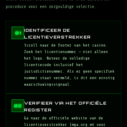
procedure voor een zorgvuldige selectie.
IDENTIFICEER DE
01
LICENTIEVERSTREKKER
Scroll naar de footer van het casino.
Zoek het licentienummer — niet alleen
het logo. Noteer de volledige
licentiecode inclusief het
jurisdictienummer. Als er geen specifiek
nummer staat vermeld, is dit een ernstig
waarschuwingssignaal.
VERIFIEER VIA HET OFFICIËLE
02
REGISTER
Ga naar de officiële website van de
licentieverstrekker (mga.org.mt voor