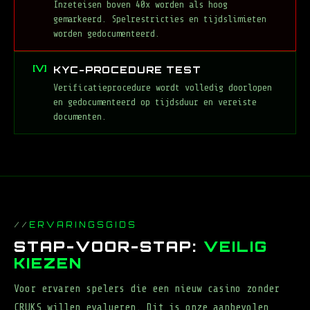
Inzeteisen boven 40x worden als hoog
gemarkeerd. Spelrestricties en tijdslimieten
worden gedocumenteerd.
[V]
KYC-PROCEDURE TEST
Verificatieprocedure wordt volledig doorlopen
en gedocumenteerd op tijdsduur en vereiste
documenten.
ERVARINGSGIDS
STAP-VOOR-STAP:
VEILIG
KIEZEN
Voor ervaren spelers die een nieuw casino zonder
CRUKS willen evalueren. Dit is onze aanbevolen