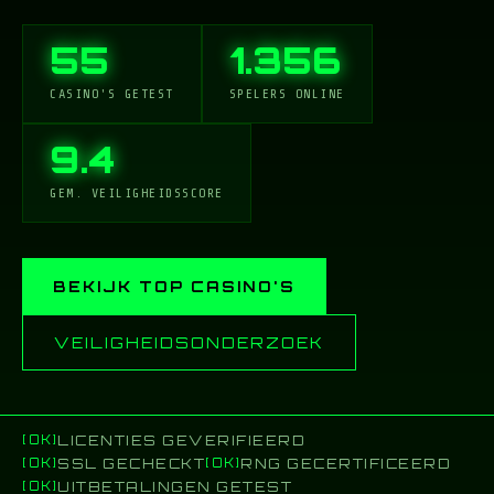
55
1.356
CASINO'S GETEST
SPELERS ONLINE
9.4
GEM. VEILIGHEIDSSCORE
BEKIJK TOP CASINO'S
VEILIGHEIDSONDERZOEK
LICENTIES GEVERIFIEERD
SSL GECHECKT
RNG GECERTIFICEERD
UITBETALINGEN GETEST