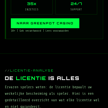
35x
24/7
INZETEIS
SUPPORT
NAAR GREENPOT CASINO
18+ | Gok verantwoord | Lees voorwaarden
LICENTIE-ANALYSE
DE
LICENTIE
IS ALLES
Ervaren spelers weten: de licentie bepaalt uw
werkelijke bescherming als speler. Hier is een
gedetailleerd overzicht van wat elke licentie wel
en niet garandeert.