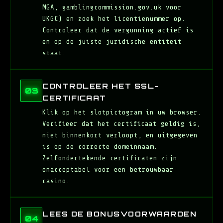
MGA, gamblingcommission.gov.uk voor
UKGC) en zoek het licentienummer op.
Controleer dat de vergunning actief is
en op de juiste juridische entiteit
staat.
CONTROLEER HET SSL-
03
CERTIFICAAT
Klik op het slotpictogram in uw browser.
Verifieer dat het certificaat geldig is,
niet binnenkort verloopt, en uitgegeven
is op de correcte domeinnaam.
Zelfondertekende certificaten zijn
onacceptabel voor een betrouwbaar
casino.
LEES DE BONUSVOORWAARDEN
04