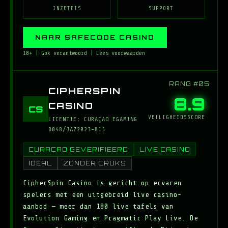
INZETEIS
SUPPORT
NAAR SAFECODE CASINO
18+ | Gok verantwoord | Lees voorwaarden
RANG #05
CIPHERSPIN
8.9
CASINO
CS
VEILIGHEIDSSCORE
LICENTIE: CURAÇAO EGAMING
8048/JAZ2023-015
CURAÇAO GEVERIFIEERD
LIVE CASINO
IDEAL
ZONDER CRUKS
CipherSpin Casino is gericht op ervaren
spelers met een uitgebreid live casino-
aanbod — meer dan 180 live tafels van
Evolution Gaming en Pragmatic Play Live. De