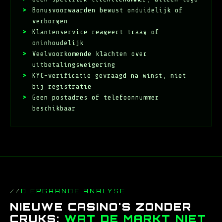
Bonusvoorwaarden bewust onduidelijk of
verborgen
Klantenservice reageert traag of
oninhoudelijk
Veelvoorkomende klachten over
uitbetalingsweigering
KYC-verificatie gevraagd na winst, niet
bij registratie
Geen postadres of telefoonnummer
beschikbaar
DIEPGAANDE ANALYSE
NIEUWE CASINO'S ZONDER
CRUKS:
WAT DE MARKT NIET