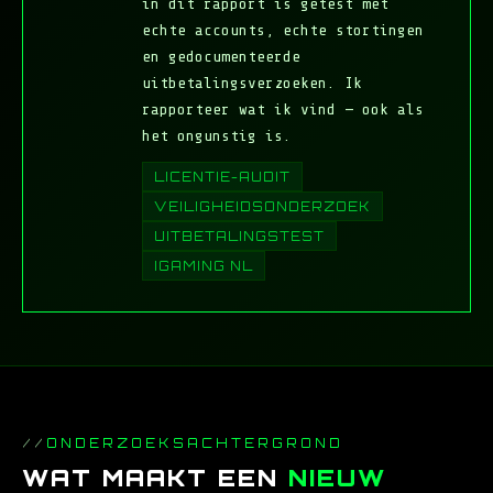
in dit rapport is getest met
echte accounts, echte stortingen
en gedocumenteerde
uitbetalingsverzoeken. Ik
rapporteer wat ik vind — ook als
het ongunstig is.
LICENTIE-AUDIT
VEILIGHEIDSONDERZOEK
UITBETALINGSTEST
IGAMING NL
ONDERZOEKSACHTERGROND
WAT MAAKT EEN
NIEUW